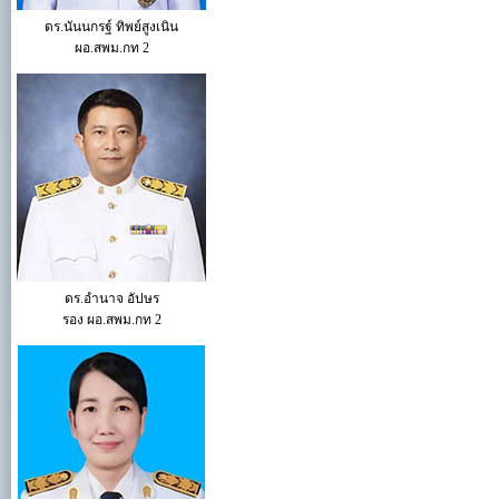
ดร.นันนกรฐ์ ทิพย์สูงเนิน
ผอ.สพม.กท 2
ดร.อำนาจ อัปษร
รอง ผอ.สพม.กท 2