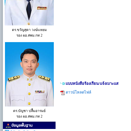
ดร.ขวัญสุดา วงษ์แหยม
รอง ผอ.สพม.กท 2
แบบหนังสือร้องเรียน/แจ้งเบาะแส
ดาวน์โหลดไฟล์
ดร.บัญชา ปลื้มอารมย์
รอง ผอ.สพม.กท 2
ข้อมูลพื้นฐาน