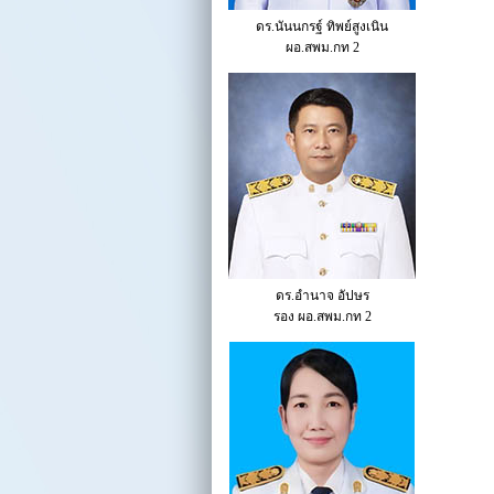
ดร.นันนกรฐ์ ทิพย์สูงเนิน
ผอ.สพม.กท 2
ดร.อำนาจ อัปษร
รอง ผอ.สพม.กท 2