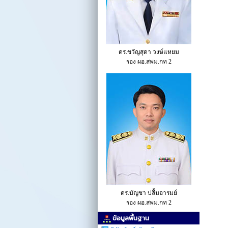
ดร.ขวัญสุดา วงษ์แหยม
รอง ผอ.สพม.กท 2
ดร.บัญชา ปลื้มอารมย์
รอง ผอ.สพม.กท 2
ข้อมูลพื้นฐาน