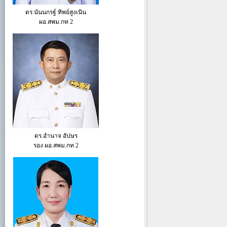
ดร.นันนกรฐ์ ทิพย์สูงเนิน
ผอ.สพม.กท 2
ดร.อำนาจ อัปษร
รอง ผอ.สพม.กท 2