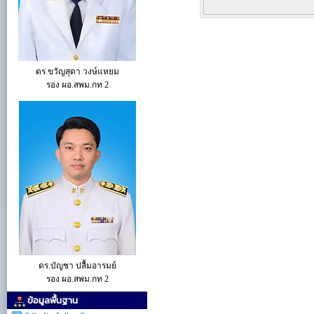
ดร.ขวัญสุดา วงษ์แหยม
รอง ผอ.สพม.กท 2
ดร.บัญชา ปลื้มอารมย์
รอง ผอ.สพม.กท 2
ข้อมูลพื้นฐาน