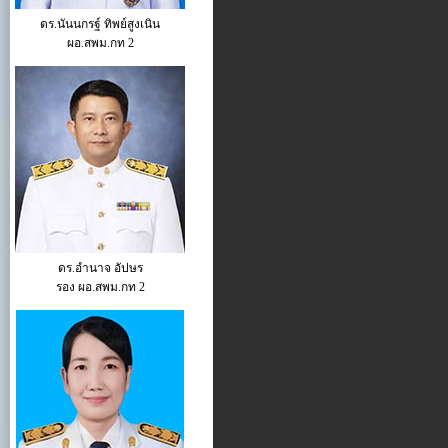
ดร.นันนกรฐ์ ทิพย์สูงเนิน
ผอ.สพม.กท 2
ดร.อำนาจ อัปษร
รอง ผอ.สพม.กท 2