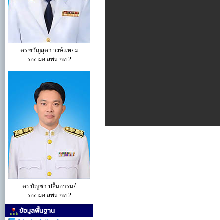
ดร.ขวัญสุดา วงษ์แหยม
รอง ผอ.สพม.กท 2
ดร.บัญชา ปลื้มอารมย์
รอง ผอ.สพม.กท 2
ข้อมูลพื้นฐาน