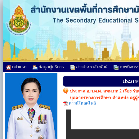
หน้าแรก
ข้อมูลผู้บริหาร
ข่าวประชาสัมพันธ์
ภาพกิจกร
ประกาศ 
ประกาศ อ.ก.ค.ศ. สพม.กท 2 เรื่อง ร
บุคลากรทางการศึกษา ตำแหน่ง ครูผู้
ดาวน์โหลดไฟล์