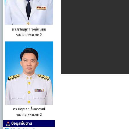
ดร.ขวัญสุดา วงษ์แหยม
รอง ผอ.สพม.กท 2
ดร.บัญชา ปลื้มอารมย์
รอง ผอ.สพม.กท 2
ข้อมูลพื้นฐาน