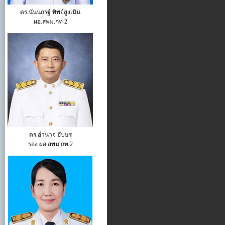
ดร.นันนกรฐ์ ทิพย์สูงเนิน
ผอ.สพม.กท 2
ดร.อำนาจ อัปษร
รอง ผอ.สพม.กท 2