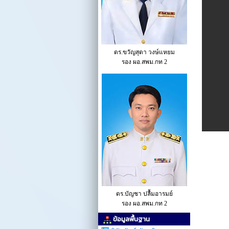
ดร.ขวัญสุดา วงษ์แหยม
รอง ผอ.สพม.กท 2
ดร.บัญชา ปลื้มอารมย์
รอง ผอ.สพม.กท 2
ข้อมูลพื้นฐาน