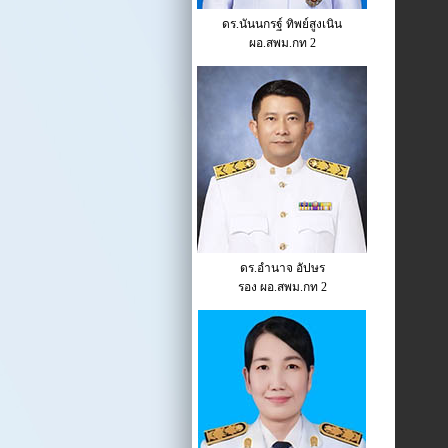
ดร.นันนกรฐ์ ทิพย์สูงเนิน
ผอ.สพม.กท 2
ดร.อำนาจ อัปษร
รอง ผอ.สพม.กท 2