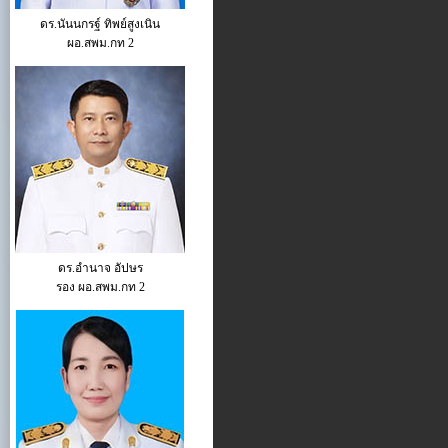
ดร.นันนกรฐ์ ทิพย์สูงเนิน
ผอ.สพม.กท 2
ดร.อำนาจ อัปษร
รอง ผอ.สพม.กท 2