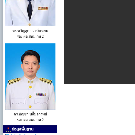
ดร.ขวัญสุดา วงษ์แหยม
รอง ผอ.สพม.กท 2
ดร.บัญชา ปลื้มอารมย์
รอง ผอ.สพม.กท 2
ข้อมูลพื้นฐาน