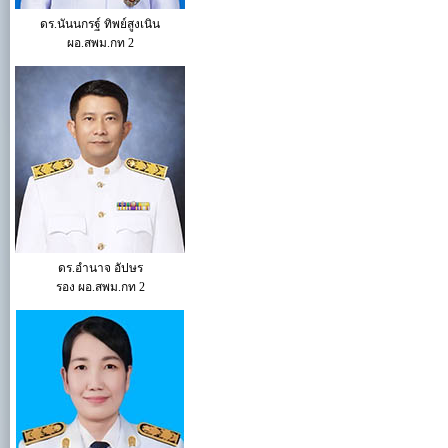
ดร.นันนกรฐ์ ทิพย์สูงเนิน
ผอ.สพม.กท 2
ดร.อำนาจ อัปษร
รอง ผอ.สพม.กท 2