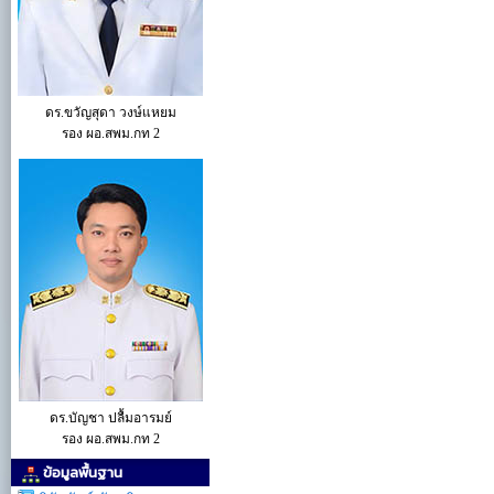
ดร.ขวัญสุดา วงษ์แหยม
รอง ผอ.สพม.กท 2
ดร.บัญชา ปลื้มอารมย์
รอง ผอ.สพม.กท 2
ข้อมูลพื้นฐาน