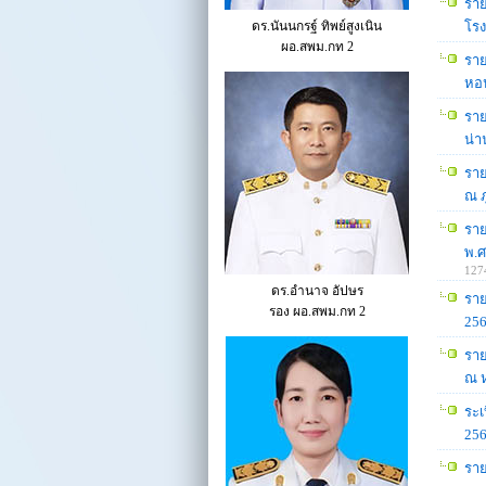
ราย
ดร.นันนกรฐ์ ทิพย์สูงเนิน
โรง
ผอ.สพม.กท 2
ราย
หอป
ราย
น่า
ราย
ณ ภ
ราย
พ.ศ
127
ดร.อำนาจ อัปษร
ราย
รอง ผอ.สพม.กท 2
256
ราย
ณ ห
ระเ
256
ราย