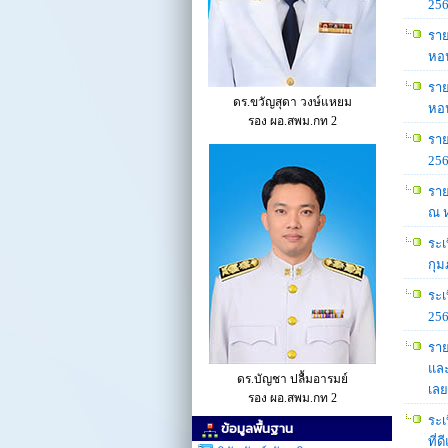
256
ราย
หอป
ราย
ดร.ขวัญสุดา วงษ์แหยม
หอป
รอง ผอ.สพม.กท 2
ราย
256
ราย
ณ ห
ระเ
กุม
ระเ
256
ราย
และ
ดร.บัญชา ปลื้มอารมย์
เลย
รอง ผอ.สพม.กท 2
ระเ
ข้อมูลพื้นฐาน
ที่