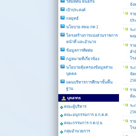
วิสัยทัศน์ พันธกิจ
จัง
เป้าประสงค์
ราย
กลยุทธ์
ประ
นโยบาย สพม.กท 2
ระเ
โครงสร้างการเเบ่งส่วนราชการ
พฤศ
หน้าที่ และอำนาจ
ราย
ข้อมูลการติดต่อ
สำน
โรง
กฎหมายที่เกี่ยวข้อง
นโยบายคุ้มครองข้อมูลส่วน
ระเ
บุคคล
จัด
256
แผนบริหารการศึกษาขั้นพื้น
ฐาน
ราย
ห้อ
บุคลากร
ระเ
คณะผู้บริหาร
256
คณะอนุกรรมการ อ.ก.ค.ศ.
ราย
คณะกรรมการ ก.ต.ป.น
โรง
กลุ่มอำนวยการ